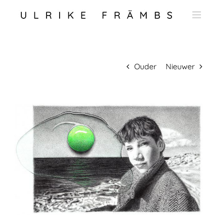
Ga
naar
inhoud
Ouder
Nieuwer