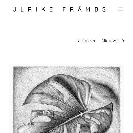
Ga
naar
inhoud
Ouder
Nieuwer