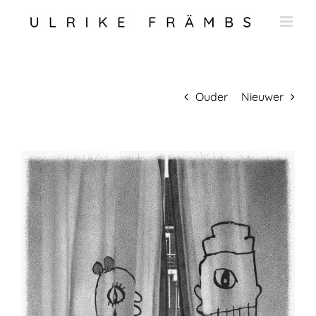
Ga
naar
inhoud
Ouder
Nieuwer